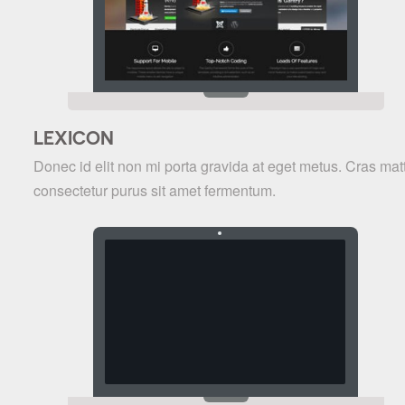
LEXICON
Donec id elit non mi porta gravida at eget metus. Cras matt
consectetur purus sit amet fermentum.